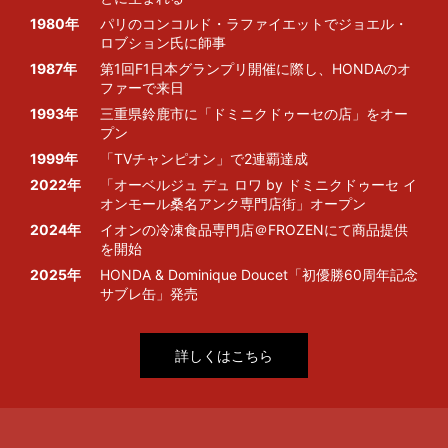
1980年
パリのコンコルド・ラファイエットでジョエル・
ロブション氏に師事
1987年
第1回F1日本グランプリ開催に際し、HONDAのオ
ファーで来日
1993年
三重県鈴鹿市に「ドミニクドゥーセの店」をオー
プン
1999年
「TVチャンピオン」で2連覇達成
2022年
「オーベルジュ デュ ロワ by ドミニクドゥーセ イ
オンモール桑名アンク専門店街」オープン
2024年
イオンの冷凍食品専門店＠FROZENにて商品提供
を開始
2025年
HONDA & Dominique Doucet「初優勝60周年記念
サブレ缶」発売
詳しくはこちら