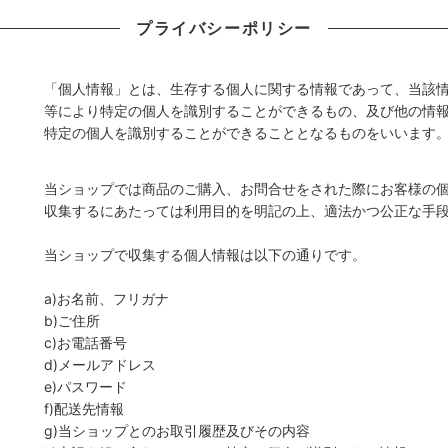
プライバシーポリシー
「個人情報」とは、生存する個人に関する情報であって、当該
等により特定の個人を識別することができるもの、及び他の情
特定の個人を識別することができることとなるものをいいます
当ショップでは商品のご購入、お問合せをされた際にお客様の
収集するにあたっては利用目的を明記の上、適法かつ公正な手
当ショップで収集する個人情報は以下の通りです。
a)お名前、フリガナ
b)ご住所
c)お電話番号
d)メールアドレス
e)パスワード
f)配送先情報
g)当ショップとのお取引履歴及びその内容