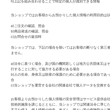
h)上記を組み合わせることで特定の個人が識別できる情報
当ショップではお客様からお預かりした個人情報の利用目的は
a)ご注文の確認、照会
b)商品発送の確認、照会
c)お問合せの返信時
当ショップでは、下記の場合を除いてはお客様の断りなく第三
ません。
a)法令に基づく場合、及び国の機関若しくは地方公共団体又は
行することに対して協力する必要がある場合
b)人の生命、身体又は財産の保護のために必要がある場合であ
合
c)当ショップを運営する会社の関連会社で個人データを交換す
お客様よりお預かりした個人情報の安全管理はサービス提供会
技術的施策を講じるとともに、当ショップでは関連法令に準じ
不正な侵入、個人情報の紛失、改ざん、漏えい等の危険防止に