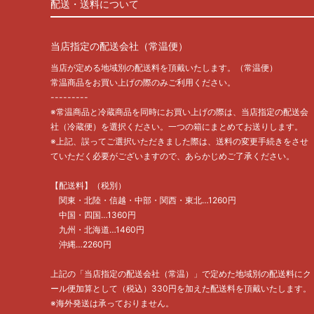
配送・送料について
当店指定の配送会社（常温便）
当店が定める地域別の配送料を頂戴いたします。（常温便）
常温商品をお買い上げの際のみご利用ください。
---------
※常温商品と冷蔵商品を同時にお買い上げの際は、当店指定の配送会
社（冷蔵便）を選択ください。一つの箱にまとめてお送りします。
※上記、誤ってご選択いただきました際は、送料の変更手続きをさせ
ていただく必要がございますので、あらかじめご了承ください。
【配送料】（税別）
関東・北陸・信越・中部・関西・東北…1260円
中国・四国…1360円
九州・北海道…1460円
沖縄…2260円
上記の「当店指定の配送会社（常温）」で定めた地域別の配送料にク
ール便加算として（税込）330円を加えた配送料を頂戴いたします。
※海外発送は承っておりません。