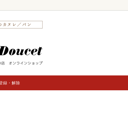
ャンピオンのパン
め商品
マドレーヌ／フィナンシェ
常温商品
／タルト
缶特集
サブレ／焼き菓子
登録・解除