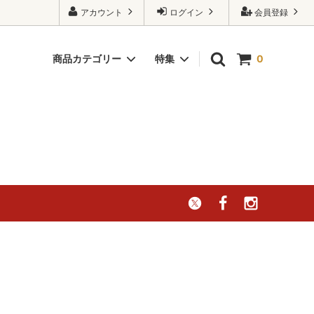
アカウント
ログイン
会員登録
商品カテゴリー
特集
0
パイ
冷蔵商品
シードル／コーヒー