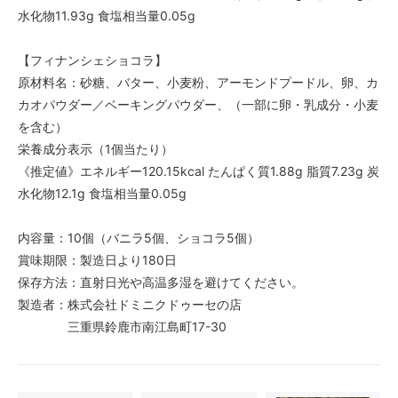
水化物11.93g 食塩相当量0.05g
【フィナンシェショコラ】
原材料名：砂糖、バター、小麦粉、アーモンドプードル、卵、カ
カオパウダー／ベーキングパウダー、（一部に卵・乳成分・小麦
を含む）
栄養成分表示（1個当たり）
《推定値》エネルギー120.15kcal たんぱく質1.88g 脂質7.23g 炭
水化物12.1g 食塩相当量0.05g
内容量：10個（バニラ5個、ショコラ5個）
賞味期限：製造日より180日
保存方法：直射日光や高温多湿を避けてください。
製造者：株式会社ドミニクドゥーセの店
三重県鈴鹿市南江島町17-30