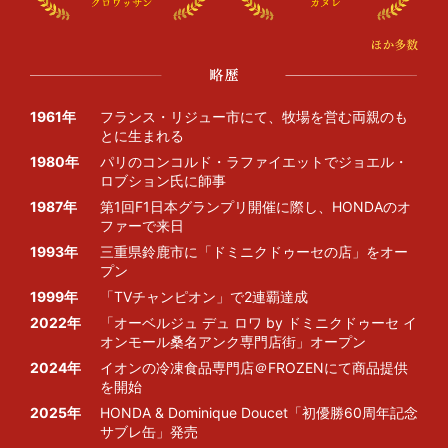
1961年
フランス・リジュー市にて、牧場を営む両親のも
とに生まれる
1980年
パリのコンコルド・ラファイエットでジョエル・
ロブション氏に師事
1987年
第1回F1日本グランプリ開催に際し、HONDAのオ
ファーで来日
1993年
三重県鈴鹿市に「ドミニクドゥーセの店」をオー
プン
1999年
「TVチャンピオン」で2連覇達成
2022年
「オーベルジュ デュ ロワ by ドミニクドゥーセ イ
オンモール桑名アンク専門店街」オープン
2024年
イオンの冷凍食品専門店＠FROZENにて商品提供
を開始
2025年
HONDA & Dominique Doucet「初優勝60周年記念
サブレ缶」発売