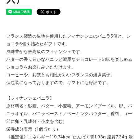
フランス製造の生地を使用したフィナンシェのバニラ5個と、シ
ョコラ5個を詰めたギフトです。
風味豊かな最高級のフィナンシェです。
バターの香り豊かなバニラと濃厚なチョコレートの味を楽しめる
ショコラをお楽しみいただけます。
コーヒーや、お茶とも相性がいいフランスの焼き菓子。
個包装になっておりますので、ギフトにも好評です。
【フィナンシェバニラ】
原材料名：砂糖、バター、小麦粉、アーモンドプードル、卵、バ
ニラオイル、バニラペースト／ベーキングパウダー、香料、（一
部に卵・乳成分・小麦を含む）
栄養成分表示（1個当たり）
《推定値》エネルギー119.74kcal たんぱく質1.93g 脂質7.34g 炭